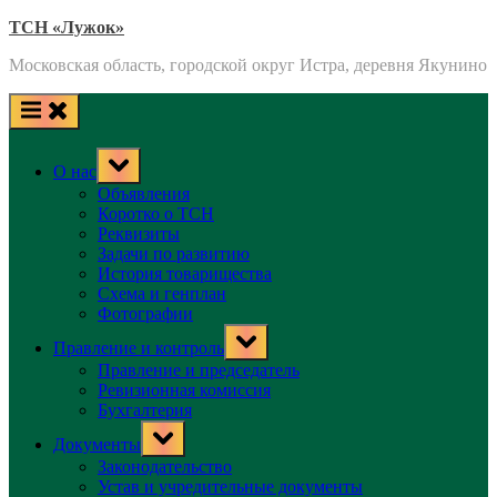
Skip
ТСН «Лужок»
to
Московская область, городской округ Истра, деревня Якунино
content
Toggle
О нас
sub-
menu
Объявления
Коротко о ТСН
Реквизиты
Задачи по развитию
История товарищества
Схема и генплан
Фотографии
Toggle
Правление и контроль
sub-
menu
Правление и председатель
Ревизионная комиссия
Бухгалтерия
Toggle
Документы
sub-
menu
Законодательство
Устав и учредительные документы