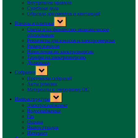
Внутренние правила
Судебные дела
Образцы документов и квитанций
Toggle
Взносы и платежи
sub-
menu
Сметы и их финансово-экономическое
обоснование
Реквизиты для взносов и электроэнергии
Размер взносов
Начисления по электроэнергии
Тарифы на электроэнергию
Должники
Toggle
Собрания
sub-
menu
Протоколы собраний
Акты ревизии
Материалы к очередному ОС
Toggle
Инфраструктура
sub-
menu
Электроснабжение
Водоснабжение
Газ
Охрана
Вывоз отходов
Интернет