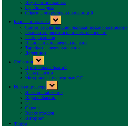
Внутренние правила
Судебные дела
Образцы документов и квитанций
Toggle
Взносы и платежи
sub-
menu
Сметы и их финансово-экономическое обоснование
Реквизиты для взносов и электроэнергии
Размер взносов
Начисления по электроэнергии
Тарифы на электроэнергию
Должники
Toggle
Собрания
sub-
menu
Протоколы собраний
Акты ревизии
Материалы к очередному ОС
Toggle
Инфраструктура
sub-
menu
Электроснабжение
Водоснабжение
Газ
Охрана
Вывоз отходов
Интернет
Форум