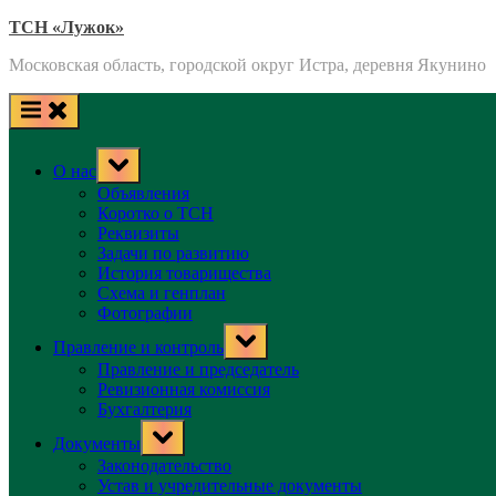
Skip
ТСН «Лужок»
to
Московская область, городской округ Истра, деревня Якунино
content
Toggle
О нас
sub-
menu
Объявления
Коротко о ТСН
Реквизиты
Задачи по развитию
История товарищества
Схема и генплан
Фотографии
Toggle
Правление и контроль
sub-
menu
Правление и председатель
Ревизионная комиссия
Бухгалтерия
Toggle
Документы
sub-
menu
Законодательство
Устав и учредительные документы