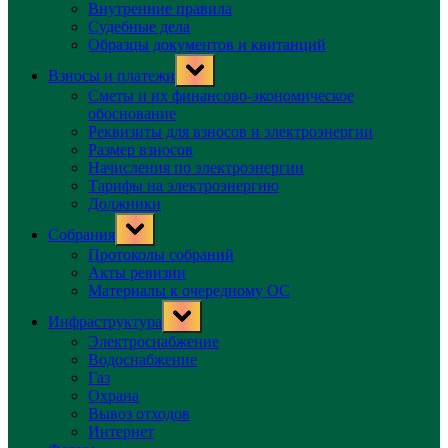
Внутренние правила
Судебные дела
Образцы документов и квитанций
Toggle
Взносы и платежи
sub-
menu
Сметы и их финансово-экономическое
обоснование
Реквизиты для взносов и электроэнергии
Размер взносов
Начисления по электроэнергии
Тарифы на электроэнергию
Должники
Toggle
Собрания
sub-
menu
Протоколы собраний
Акты ревизии
Материалы к очередному ОС
Toggle
Инфраструктура
sub-
menu
Электроснабжение
Водоснабжение
Газ
Охрана
Вывоз отходов
Интернет