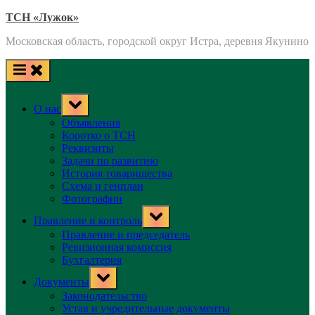
Skip
ТСН «Лужок»
to
Московская область, городской округ Истра, деревня Якунино
content
Toggle
О нас
sub-
menu
Объявления
Коротко о ТСН
Реквизиты
Задачи по развитию
История товарищества
Схема и генплан
Фотографии
Toggle
Правление и контроль
sub-
menu
Правление и председатель
Ревизионная комиссия
Бухгалтерия
Toggle
Документы
sub-
menu
Законодательство
Устав и учредительные документы