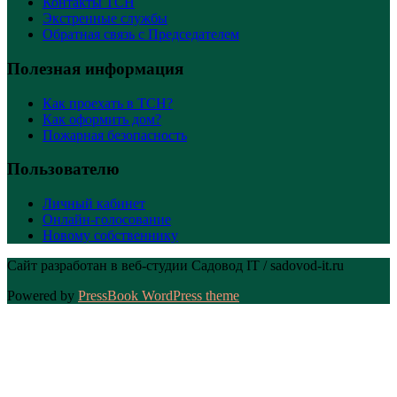
Контакты ТСН
Экстренные службы
Обратная связь с Председателем
Полезная информация
Как проехать в ТСН?
Как оформить дом?
Пожарная безопасность
Пользователю
Личный кабинет
Онлайн-голосование
Новому собственнику
Сайт разработан в веб-студии Садовод IT / sadovod-it.ru
Powered by
PressBook WordPress theme