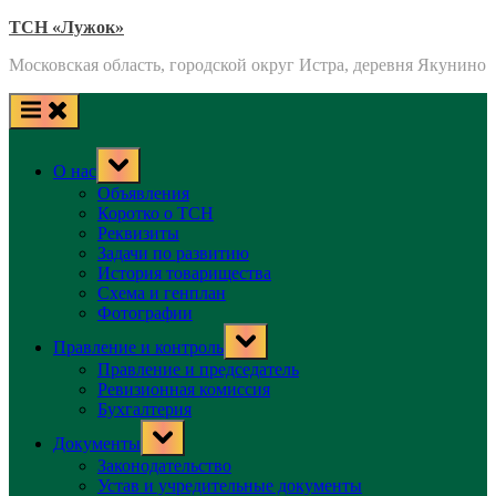
Skip
ТСН «Лужок»
to
Московская область, городской округ Истра, деревня Якунино
content
Toggle
О нас
sub-
menu
Объявления
Коротко о ТСН
Реквизиты
Задачи по развитию
История товарищества
Схема и генплан
Фотографии
Toggle
Правление и контроль
sub-
menu
Правление и председатель
Ревизионная комиссия
Бухгалтерия
Toggle
Документы
sub-
menu
Законодательство
Устав и учредительные документы