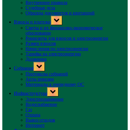
Внутренние правила
Судебные дела
Образцы документов и квитанций
Toggle
Взносы и платежи
sub-
menu
Сметы и их финансово-экономическое
обоснование
Реквизиты для взносов и электроэнергии
Размер взносов
Начисления по электроэнергии
Тарифы на электроэнергию
Должники
Toggle
Собрания
sub-
menu
Протоколы собраний
Акты ревизии
Материалы к очередному ОС
Toggle
Инфраструктура
sub-
menu
Электроснабжение
Водоснабжение
Газ
Охрана
Вывоз отходов
Интернет