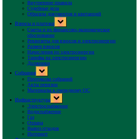
Внутренние правила
Судебные дела
Образцы документов и квитанций
Toggle
Взносы и платежи
sub-
menu
Сметы и их финансово-экономическое
обоснование
Реквизиты для взносов и электроэнергии
Размер взносов
Начисления по электроэнергии
Тарифы на электроэнергию
Должники
Toggle
Собрания
sub-
menu
Протоколы собраний
Акты ревизии
Материалы к очередному ОС
Toggle
Инфраструктура
sub-
menu
Электроснабжение
Водоснабжение
Газ
Охрана
Вывоз отходов
Интернет