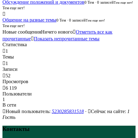
Обсуждение положений и документов
0 Тем · 0 записей
Тем еще нет!
Тем еще нет!
Общение на разные темы
0 Тем · 0 записей
Тем еще нет!
Тем еще нет!
Новые сообщения
Ничего нового
Отметить все как
прочитанные
Показать непрочитанные темы
Статистика
1
Темы
1
Записи
52
Просмотров
6 119
Пользователи
1
В сети
Новый пользователь:
5230285831518
·
Сейчас на сайте:
1
Гость
Контакты