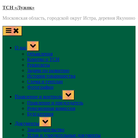
Skip
ТСН «Лужок»
to
Московская область, городской округ Истра, деревня Якунино
content
Toggle
О нас
sub-
menu
Объявления
Коротко о ТСН
Реквизиты
Задачи по развитию
История товарищества
Схема и генплан
Фотографии
Toggle
Правление и контроль
sub-
menu
Правление и председатель
Ревизионная комиссия
Бухгалтерия
Toggle
Документы
sub-
menu
Законодательство
Устав и учредительные документы