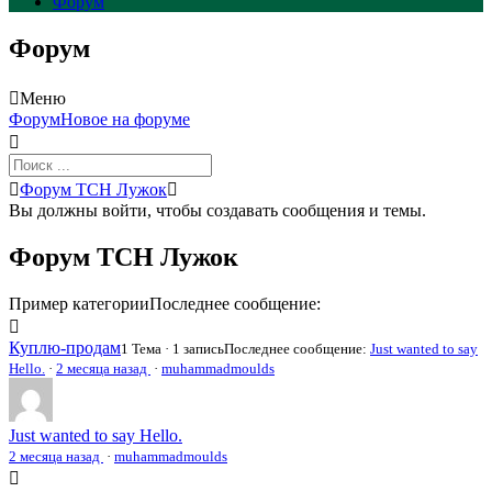
Форум
Форум
Меню
Навигация
Форум
Новое на форуме
Форума
Форум
Форум ТСН Лужок
breadcrumbs
Вы должны войти, чтобы создавать сообщения и темы.
-
Вы
Форум ТСН Лужок
здесь:
Пример категории
Последнее сообщение:
Куплю-продам
1 Тема · 1 запись
Последнее сообщение:
Just wanted to say
Hello.
·
2 месяца назад
·
muhammadmoulds
Just wanted to say Hello.
2 месяца назад
·
muhammadmoulds