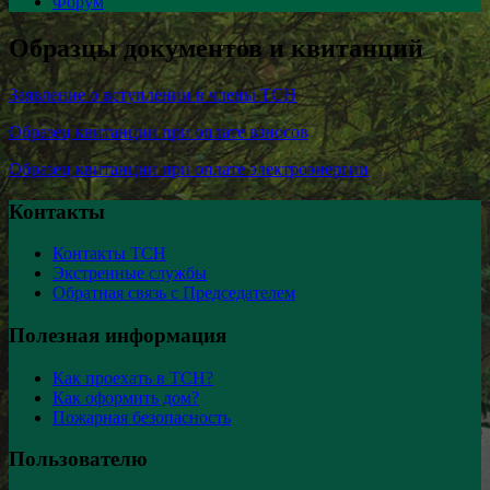
Форум
Образцы документов и квитанций
Заявление о вступлении в члены ТСН
Образец квитанции при оплате взносов
Образец квитанции при оплате электроэнергии
Контакты
Контакты ТСН
Экстренные службы
Обратная связь с Председателем
Полезная информация
Как проехать в ТСН?
Как оформить дом?
Пожарная безопасность
Пользователю