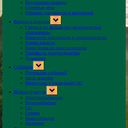
Внутренние правила
Судебные дела
Образцы документов и квитанций
Toggle
Взносы и платежи
sub-
menu
Сметы и их финансово-экономическое
обоснование
Реквизиты для взносов и электроэнергии
Размер взносов
Начисления по электроэнергии
Тарифы на электроэнергию
Должники
Toggle
Собрания
sub-
menu
Протоколы собраний
Акты ревизии
Материалы к очередному ОС
Toggle
Инфраструктура
sub-
menu
Электроснабжение
Водоснабжение
Газ
Охрана
Вывоз отходов
Интернет