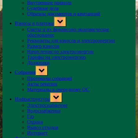
Внутренние правила
Судебные дела
Образцы документов и квитанций
Toggle
Взносы и платежи
sub-
menu
Сметы и их финансово-экономическое
обоснование
Реквизиты для взносов и электроэнергии
Размер взносов
Начисления по электроэнергии
Тарифы на электроэнергию
Должники
Toggle
Собрания
sub-
menu
Протоколы собраний
Акты ревизии
Материалы к очередному ОС
Toggle
Инфраструктура
sub-
menu
Электроснабжение
Водоснабжение
Газ
Охрана
Вывоз отходов
Интернет