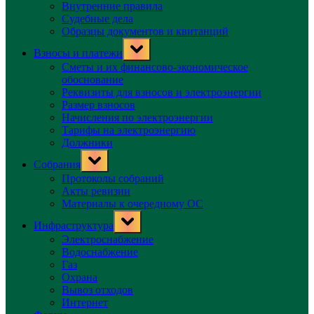
Внутренние правила
Судебные дела
Образцы документов и квитанций
Toggle
Взносы и платежи
sub-
menu
Сметы и их финансово-экономическое
обоснование
Реквизиты для взносов и электроэнергии
Размер взносов
Начисления по электроэнергии
Тарифы на электроэнергию
Должники
Toggle
Собрания
sub-
menu
Протоколы собраний
Акты ревизии
Материалы к очередному ОС
Toggle
Инфраструктура
sub-
menu
Электроснабжение
Водоснабжение
Газ
Охрана
Вывоз отходов
Интернет