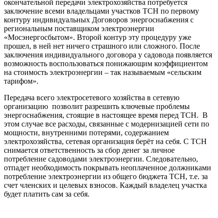
окончательной передачи электрохозяйства потребуется
заключение всеми владельцами участков ТСН по первому
контуру индивидуальных Договоров энергоснабжения с
региональным поставщиком электроэнергии
«Мосэнергосбытом». Второй контур эту процедуру уже
прошел, в ней нет ничего страшного или сложного. После
заключения индивидуального договора у садовода появляется
возможность воспользоваться понижающим коэффициентом
на стоимость электроэнергии – так называемым «сельским
тарифом».
Передача всего электросетевого хозяйства в сетевую
организацию позволит разрешить ключевые проблемы
энергоснабжения, стоящие в настоящее время перед ТСН. В
этом случае все расходы, связанные с модернизацией сети по
мощности, внутренними потерями, содержанием
электрохозяйства, сетевая организация берёт на себя. С ТСН
снимается ответственность за сбор денег за личное
потребление садоводами электроэнергии. Следовательно,
отпадет необходимость покрывать неоплаченное должниками
потребление электроэнергии из общего бюджета ТСН, т.е. за
счет членских и целевых взносов. Каждый владелец участка
будет платить сам за себя.