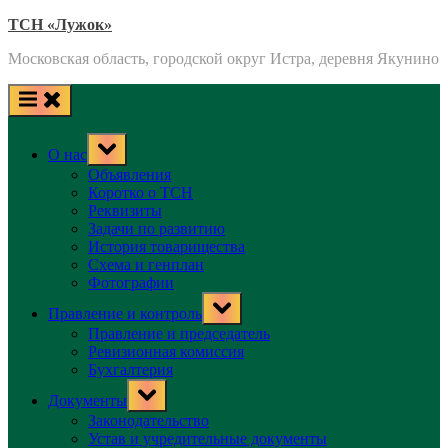
Skip
ТСН «Лужок»
to
Московская область, городской округ Истра, деревня Якунино
content
Toggle
О нас
sub-
menu
Объявления
Коротко о ТСН
Реквизиты
Задачи по развитию
История товарищества
Схема и генплан
Фотографии
Toggle
Правление и контроль
sub-
menu
Правление и председатель
Ревизионная комиссия
Бухгалтерия
Toggle
Документы
sub-
menu
Законодательство
Устав и учредительные документы