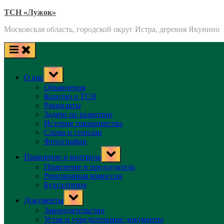
Skip
ТСН «Лужок»
to
Московская область, городской округ Истра, деревня Якунино
content
Toggle
О нас
sub-
menu
Объявления
Коротко о ТСН
Реквизиты
Задачи по развитию
История товарищества
Схема и генплан
Фотографии
Toggle
Правление и контроль
sub-
menu
Правление и председатель
Ревизионная комиссия
Бухгалтерия
Toggle
Документы
sub-
menu
Законодательство
Устав и учредительные документы