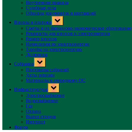
Внутренние правила
Судебные дела
Образцы документов и квитанций
Toggle
Взносы и платежи
sub-
menu
Сметы и их финансово-экономическое обоснование
Реквизиты для взносов и электроэнергии
Размер взносов
Начисления по электроэнергии
Тарифы на электроэнергию
Должники
Toggle
Собрания
sub-
menu
Протоколы собраний
Акты ревизии
Материалы к очередному ОС
Toggle
Инфраструктура
sub-
menu
Электроснабжение
Водоснабжение
Газ
Охрана
Вывоз отходов
Интернет
Форум