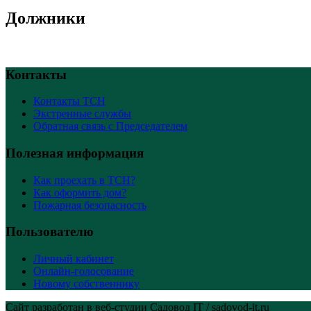
Должники
Контакты
Контакты ТСН
Экстренные службы
Обратная связь с Председателем
Полезная информация
Как проехать в ТСН?
Как оформить дом?
Пожарная безопасность
Пользователю
Личный кабинет
Онлайн-голосование
Новому собственнику
Сайт разработан в веб-студии Садовод IT / sadovod-it.ru