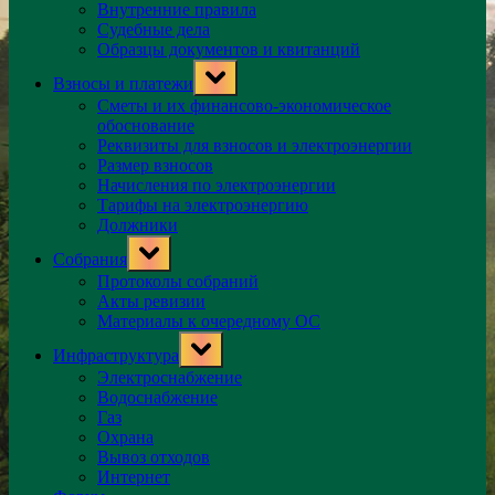
Внутренние правила
Судебные дела
Образцы документов и квитанций
Toggle
Взносы и платежи
sub-
menu
Сметы и их финансово-экономическое
обоснование
Реквизиты для взносов и электроэнергии
Размер взносов
Начисления по электроэнергии
Тарифы на электроэнергию
Должники
Toggle
Собрания
sub-
menu
Протоколы собраний
Акты ревизии
Материалы к очередному ОС
Toggle
Инфраструктура
sub-
menu
Электроснабжение
Водоснабжение
Газ
Охрана
Вывоз отходов
Интернет