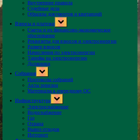
Внутренние правила
Судебные дела
Образцы документов и квитанций
Toggle
Взносы и платежи
sub-
menu
Сметы и их финансово-экономическое
обоснование
Реквизиты для взносов и электроэнергии
Размер взносов
Начисления по электроэнергии
Тарифы на электроэнергию
Должники
Toggle
Собрания
sub-
menu
Протоколы собраний
Акты ревизии
Материалы к очередному ОС
Toggle
Инфраструктура
sub-
menu
Электроснабжение
Водоснабжение
Газ
Охрана
Вывоз отходов
Интернет