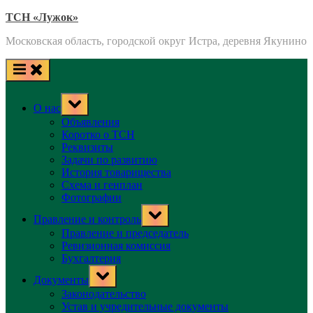
Skip
ТСН «Лужок»
to
Московская область, городской округ Истра, деревня Якунино
content
Toggle
О нас
sub-
menu
Объявления
Коротко о ТСН
Реквизиты
Задачи по развитию
История товарищества
Схема и генплан
Фотографии
Toggle
Правление и контроль
sub-
menu
Правление и председатель
Ревизионная комиссия
Бухгалтерия
Toggle
Документы
sub-
menu
Законодательство
Устав и учредительные документы