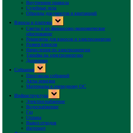
Внутренние правила
Судебные дела
Образцы документов и квитанций
Toggle
Взносы и платежи
sub-
menu
Сметы и их финансово-экономическое
обоснование
Реквизиты для взносов и электроэнергии
Размер взносов
Начисления по электроэнергии
Тарифы на электроэнергию
Должники
Toggle
Собрания
sub-
menu
Протоколы собраний
Акты ревизии
Материалы к очередному ОС
Toggle
Инфраструктура
sub-
menu
Электроснабжение
Водоснабжение
Газ
Охрана
Вывоз отходов
Интернет