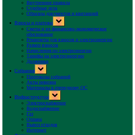
Внутренние правила
Судебные дела
Образцы документов и квитанций
Toggle
Взносы и платежи
sub-
menu
Сметы и их финансово-экономическое
обоснование
Реквизиты для взносов и электроэнергии
Размер взносов
Начисления по электроэнергии
Тарифы на электроэнергию
Должники
Toggle
Собрания
sub-
menu
Протоколы собраний
Акты ревизии
Материалы к очередному ОС
Toggle
Инфраструктура
sub-
menu
Электроснабжение
Водоснабжение
Газ
Охрана
Вывоз отходов
Интернет