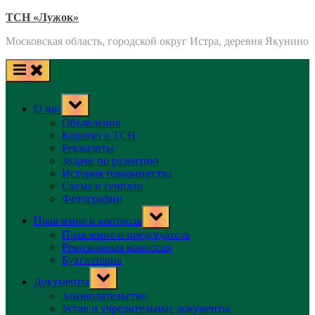
Skip
ТСН «Лужок»
to
Московская область, городской округ Истра, деревня Якунино
content
Toggle
О нас
sub-
menu
Объявления
Коротко о ТСН
Реквизиты
Задачи по развитию
История товарищества
Схема и генплан
Фотографии
Toggle
Правление и контроль
sub-
menu
Правление и председатель
Ревизионная комиссия
Бухгалтерия
Toggle
Документы
sub-
menu
Законодательство
Устав и учредительные документы