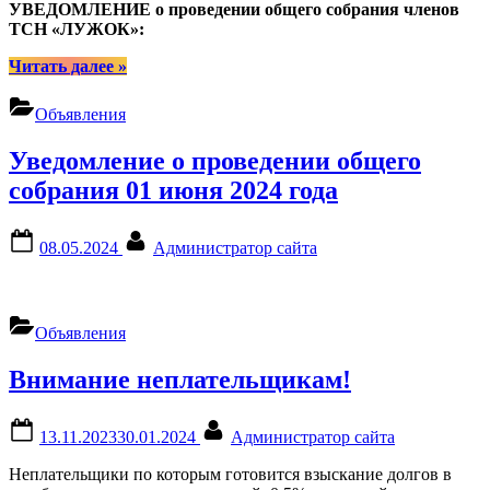
УВЕДОМЛЕНИЕ о проведении общего собрания членов
ТСН «ЛУЖОК»:
“УВЕДОМЛЕНИЕ
Читать далее
»
о
проведении
Объявления
общего
собрания
Уведомление о проведении общего
членов
ТСН
собрания 01 июня 2024 года
«ЛУЖОК».
Настоящим
Posted
By
уведомляем
08.05.2024
Администратор сайта
on
вас
о
том,
что
Объявления
в
период
Внимание неплательщикам!
со
«02»
июня
Posted
By
13.11.2023
30.01.2024
Администратор сайта
по
on
«08»
Неплательщики по которым готовится взыскание долгов в
июня