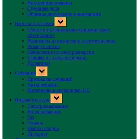
Внутренние правила
Судебные дела
Образцы документов и квитанций
Toggle
Взносы и платежи
sub-
menu
Сметы и их финансово-экономическое
обоснование
Реквизиты для взносов и электроэнергии
Размер взносов
Начисления по электроэнергии
Тарифы на электроэнергию
Должники
Toggle
Собрания
sub-
menu
Протоколы собраний
Акты ревизии
Материалы к очередному ОС
Toggle
Инфраструктура
sub-
menu
Электроснабжение
Водоснабжение
Газ
Охрана
Вывоз отходов
Интернет