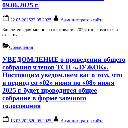
«ЛУЖОК»
09.06.2025 г.
«06»
июня
2026
Posted
By
22.05.2025
23.05.2025
Администратор сайта
г.”
on
Бюллетень для заочного голосования 2025: ознакомиться и
скачать
Объявления
УВЕДОМЛЕНИЕ о проведении общего
собрания членов ТСН «ЛУЖОК».
Настоящим уведомляем вас о том, что
в период со «02» июня по «08» июня
2025 г. будет проводится общее
собрание в форме заочного
голосования
Posted
By
13.05.2025
20.05.2025
Администратор сайта
on