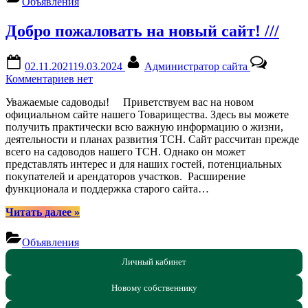
Объявления
проведен
целевых
анализ
взносов.
Добро пожаловать на новый сайт! ///
дебиторской
задолженности
по
Posted
By
02.11.2021
19.03.2024
Администратор сайта
оплате
on
к
Комментариев
нет
членских
записи
и
Уважаемые садоводы! Приветствуем вас на новом
Добро
целевых
официальном сайте нашего Товарищества. Здесь вы можете
пожаловать
взносов.”
получить практически всю важную информацию о жизни,
на
деятельности и планах развития ТСН. Сайт рассчитан прежде
новый
всего на садоводов нашего ТСН. Однако он может
сайт!
представлять интерес и для наших гостей, потенциальных
///
покупателей и арендаторов участков. Расширение
функционала и поддержка старого сайта…
“Добро
Читать далее
»
пожаловать
на
Объявления
новый
сайт!
Личный кабинет
///”
Новому собственнику