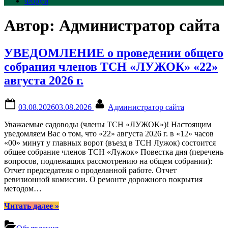
Форум
Автор:
Администратор сайта
УВЕДОМЛЕНИЕ о проведении общего
собрания членов ТСН «ЛУЖОК» «22»
августа 2026 г.
Posted
By
03.08.2026
03.08.2026
Администратор сайта
on
Уважаемые садоводы (члены ТСН «ЛУЖОК»)! Настоящим
уведомляем Вас о том, что «22» августа 2026 г. в «12» часов
«00» минут у главных ворот (въезд в ТСН Лужок) состоится
общее собрание членов ТСН «Лужок» Повестка дня (перечень
вопросов, подлежащих рассмотрению на общем собрании):
Отчет председателя о проделанной работе. Отчет
ревизионной комиссии. О ремонте дорожного покрытия
методом…
“УВЕДОМЛЕНИЕ
Читать далее
»
о
проведении