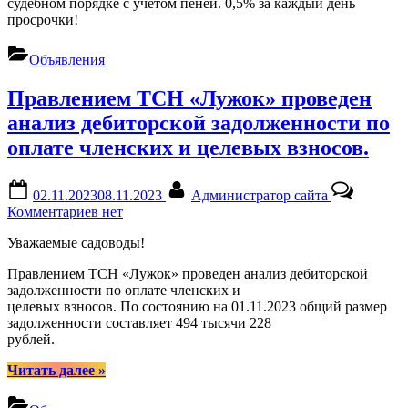
судебном порядке с учетом пеней. 0,5% за каждый день
2025
просрочки!
г.
будет
проводится
Объявления
общее
собрание
Правлением ТСН «Лужок» проведен
в
анализ дебиторской задолженности по
форме
заочного
оплате членских и целевых взносов.
голосования”
Posted
By
02.11.2023
08.11.2023
Администратор сайта
on
к
Комментариев
нет
записи
Уважаемые садоводы!
Правлением
ТСН
Правлением ТСН «Лужок» проведен анализ дебиторской
«Лужок»
задолженности по оплате членских и
проведен
целевых взносов. По состоянию на 01.11.2023 общий размер
анализ
задолженности составляет 494 тысячи 228
дебиторской
рублей.
задолженности
по
“Правлением
Читать далее
»
оплате
ТСН
членских
«Лужок»
и