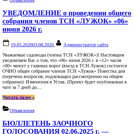
Объявления
общего
собрания
УВЕДОМЛЕНИЕ о проведении общего
членов
ТСН
собрания членов ТСН «ЛУЖОК» «06»
«ЛУЖОК»
июня 2026 г.
«22»
августа
2026
Posted
By
19.05.2026
03.08.2026
Администратор сайта
г.”
on
Уважаемые садоводы (члены ТСН «ЛУЖОК»)! Настоящим
уведомляем Вас о том, что «06» июня 2026 г. в «12» часов
«00» минут у главных ворот (въезд в ТСН Лужок) состоится
ОЧНО общее собрание членов ТСН «Лужок» Повестка дня
(перечень вопросов, подлежащих рассмотрению на общем
собрании): Изменения в Устав. (Проект будет опубликован в
чате за 7 дней до…
“УВЕДОМЛЕНИЕ
Читать далее
»
о
проведении
Объявления
общего
собрания
БЮЛЛЕТЕНЬ ЗАОЧНОГО
членов
ТСН
ГОЛОСОВАНИЯ 02.06.2025 г. —