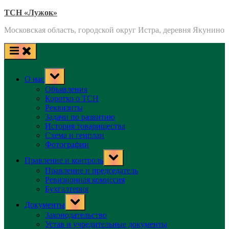
Skip
ТСН «Лужок»
to
Московская область, городской округ Истра, деревня Якунино
content
Toggle
О нас
sub-
menu
Объявления
Коротко о ТСН
Реквизиты
Задачи по развитию
История товарищества
Схема и генплан
Фотографии
Toggle
Правление и контроль
sub-
menu
Правление и председатель
Ревизионная комиссия
Бухгалтерия
Toggle
Документы
sub-
menu
Законодательство
Устав и учредительные документы